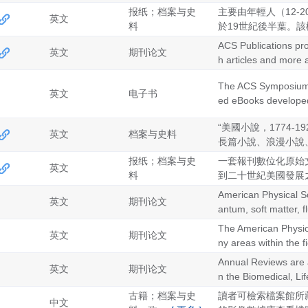
报纸；档案与史
主要由年輕人（12
英文
料
於19世紀後半葉。該
ACS Publications prov
英文
期刊论文
h articles and more a
The ACS Symposium S
英文
电子书
ed eBooks developed 
“美國小說，1774
英文
档案与史料
長篇小說、浪漫小說、
报纸；档案与史
一套報刊數位化原始
英文
料
到二十世紀美國發展
American Physical So
英文
期刊论文
antum, soft matter, 
The American Physio
英文
期刊论文
ny areas within the fi
Annual Reviews are au
英文
期刊论文
n the Biomedical, Lif
古籍；档案与史
讀者可檢索檔案館所
中文