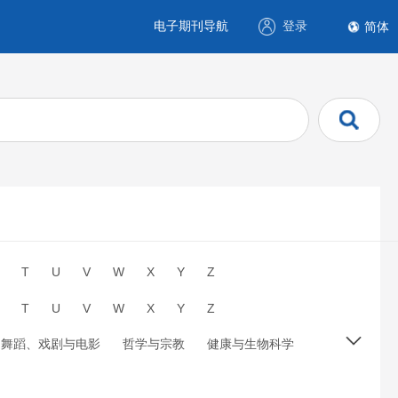
电子期刊导航
登录
简体
T
U
V
W
X
Y
Z
T
U
V
W
X
Y
Z
、舞蹈、戏剧与电影
哲学与宗教
健康与生物科学