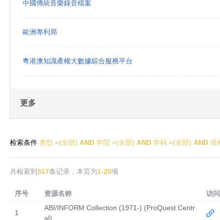
中國傳統音樂錄音檔案
歐洲專利局
粵港澳知識產權大數據綜合服務平台
更多
检索条件
类型 =(
全部
)
AND
学院 =(
全部
)
AND
学科 =(
全部
)
AND
语种
共检索到
517
条记录，
本页为
1
-
20
项
序号
资源名称
访问
ABI/INFORM Collection (1971-) (ProQuest Centr
1
al)