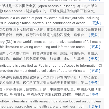
als 出版社是一家以開放出版（open access publisher）為主的出版公
Open access（開放存取）的，可以免費提供查詢和下載全文。
ate is a collection of peer-reviewed, full-text journals, including
d in leading citation indexes. The combination of acade ...
[ 更多 ]
從各種來源中找到精確的結果，範圍包括當前新聞、專業和學術期刊
要會計、稅務、銀行和金融議題的趨勢和歷史。這個合 ...
[ 更多 ]
ary (DL) is the world’s most comprehensive database of full-text a
phic literature covering computing and information techn ...
[ 更多 ]
標題，包括學術期刊、行業與專業期刊、雜誌、技術報告、會議紀
版物。涵蓋的主題包括航空學、航天學、通信、計算機 ...
[ 更多 ]
ndicators is classified as Public under the Access to Information Cl
t provides the most detailed collection of data on Africa a ...
[ 更多 ]
的基礎與應用農業研究覆蓋，包含同行評審的學術期刊、學位論文、
和新聞通訊。它包含了在北美出版的主要農業期刊，並 ...
[ 更多 ]
核下有多個子庫，圖書館已訂購：中國醫學庫初集、中國近代報刊庫
庫、明清實錄、中國近代要刊庫 (1833-1949)、中國譜 ...
[ 更多 ]
 full-text alternative health research database focused on complem
integrated approaches to health care and wellness. It off ...
[ 更多 ]