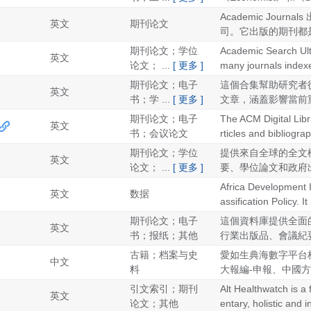
Academic Journ
英文
期刊论文
司。它出版的期刊都是
期刊论文；学位
Academic Search Ultim
英文
论文； ...
[ 更多 ]
many journals indexe
期刊论文；电子
這個合集幫助研究者
英文
书；学 ...
[ 更多 ]
文章，涵蓋影響當前重
期刊论文；电子
The ACM Digital Libr
英文
书；会议论文
rticles and bibliogra
期刊论文；学位
提供來自全球的全文
英文
论文； ...
[ 更多 ]
要、學位論文和政府出
Africa Development I
英文
数据
assification Policy. I
期刊论文；电子
這個資料庫提供全面
英文
书；报纸；其他
行業出版品、會議紀要
古籍；档案与史
愛如生典海數字平台
中文
料
大報編-申報、中國方志
引文索引；期刊
Alt Healthwatch is a
英文
论文；其他
entary, holistic and 