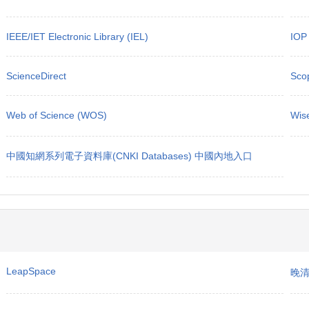
IEEE/IET Electronic Library (IEL)
IOP 
ScienceDirect
Sco
Web of Science (WOS)
Wi
中國知網系列電子資料庫(CNKI Databases) 中國內地入口
LeapSpace
晚清