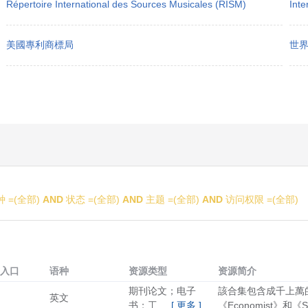
Répertoire International des Sources Musicales (RISM)
Inte
美國專利商標局
世界
 =(
全部
)
AND
状态 =(
全部
)
AND
主题 =(
全部
)
AND
访问权限 =(
全部
)
入口
语种
资源类型
资源简介
期刊论文；电子
該合集包含成千上萬
英文
书；工 ...
[ 更多 ]
《Economist》和《