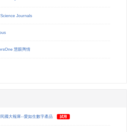
Science Journals
pus
sersOne 慧眼輿情
民國大報庫--愛如生數字產品
試用