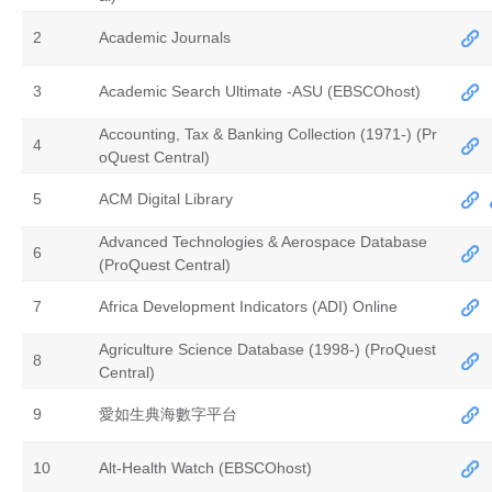
2
Academic Journals
3
Academic Search Ultimate -ASU (EBSCOhost)
Accounting, Tax & Banking Collection (1971-) (Pr
4
oQuest Central)
5
ACM Digital Library
Advanced Technologies & Aerospace Database
6
(ProQuest Central)
7
Africa Development Indicators (ADI) Online
Agriculture Science Database (1998-) (ProQuest
8
Central)
9
愛如生典海數字平台
10
Alt-Health Watch (EBSCOhost)