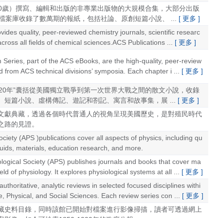
-20歲）撰寫、編輯和出版的非專業出版物的大規模合集，大部分出版
檔案庫收錄了數萬期的報紙，包括社論、原創短篇小說、 ...
[ 更多 ]
ides quality, peer-reviewed chemistry journals, scientific researc
cross all fields of chemical sciences.ACS Publications ...
[ 更多 ]
eries, part of the ACS eBooks, are the high-quality, peer-review
from ACS technical divisions’ symposia. Each chapter i ...
[ 更多 ]
-1920年”囊括從美國獨立戰爭到第一次世界大戰之間的散文小說，收錄
短篇小說、虛構傳記、遊記和劄記、寓言和故事集，展 ...
[ 更多 ]
文獻典藏，透過各個時代普通人的視角呈現美國歷史，是對殖民時代
之路的見證。
ciety (APS )publications cover all aspects of physics, including qu
fluids, materials, education research, and more.
logical Society (APS) publishes journals and books that cover ma
eld of physiology. It explores physiological systems at all ...
[ 更多 ]
thoritative, analytic reviews in selected focused disciplines withi
e, Physical, and Social Sciences. Each review series con ...
[ 更多 ]
藏史料目錄，同時該館已開始對檔案進行影像掃描，讀者可透過網上