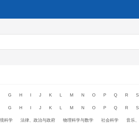
F
G
H
I
J
K
L
M
N
O
P
Q
R
S
F
G
H
I
J
K
L
M
N
O
P
Q
R
S
境科学
法律、政治与政府
物理科学与数学
社会科学
音乐