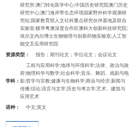
研究所;澳门转化医学中心;中国历史研究院澳门历史
研究中心;澳门海岸带生态环境国家野外科学观测研
究站;国家教育部人文社科重点研究伙伴基地及联合
实验室;横琴粤澳深度合作区澳科大创新科技研究院;
埃尔文內尔博士生物物理与创新药物实验室;人工智
能交叉应用研究院
资源类型：
报告；期刊论文；学位论文；会议论文
工程与应用科学;地球与环境科学;法律、政治与政
府;物理科学与数学;社会科学;音乐、舞蹈、戏剧与电
学科：
影;哲学与宗教;健康与生物科学;商业与经济;新闻与
传播;综论;语言与文学;历史与考古学;艺术、建筑与
应用艺术
语种：
中文;英文
资源简介